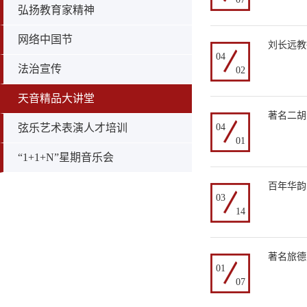
弘扬教育家精神
网络中国节
刘长远教
04
法治宣传
02
天音精品大讲堂
著名二胡
弦乐艺术表演人才培训
04
01
“1+1+N”星期音乐会
百年华韵
03
14
著名旅德
01
07