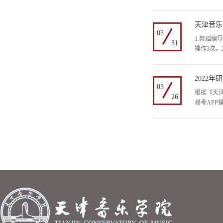
天津音乐
03
1.舞蹈编
31
操作3次。2
2022
03
根据《天津
26
易考AP