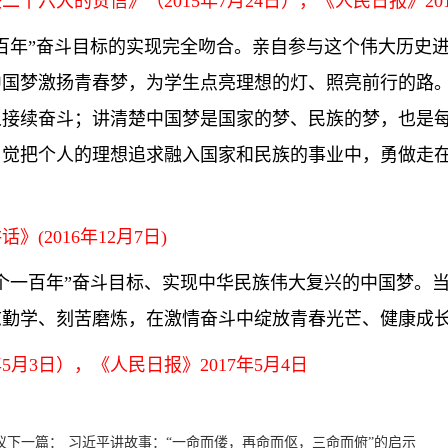
六大的贺信》（2015年7月24日），《人民日报》2015
百年”奋斗目标的实现完全吻合。亲自参与这个伟大历史
中国梦激扬青春梦，为学生点亮理想的灯、照亮前行的路
人接续奋斗；讲清楚中国梦是国家的梦、民族的梦，也是
自觉把个人的理想追求融入国家和民族的事业中，勇做走
2016年12月7日)
个一百年”奋斗目标、实现中华民族伟大复兴的中国梦。
志勤学、刻苦磨炼，在激情奋斗中绽放青春光芒、健康成
月3日），《人民日报》2017年5月4日
议
下一篇：
习近平讲故事：“一命而偻，再命而伛，三命而俯”的启示