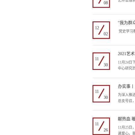
艺术管理系
08
“我为群
12
党史学习
02
2021
11
11月24
30
中心研究
办实事丨
11
为深入推进
30
总支号召
献热血 
11
11月25
26
递爱心。