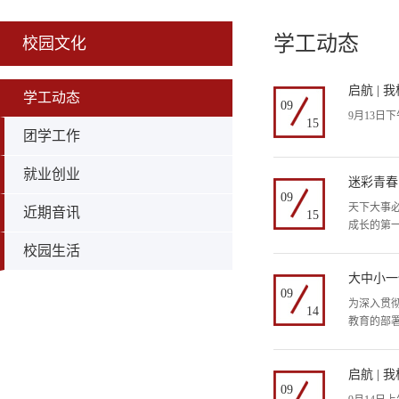
学工动态
校园文化
启航 |
学工动态
09
9月13
15
团学工作
就业创业
迷彩青春 
09
天下大事
近期音讯
15
成长的第
校园生活
大中小一
09
为深入贯
14
教育的部
启航 |
09