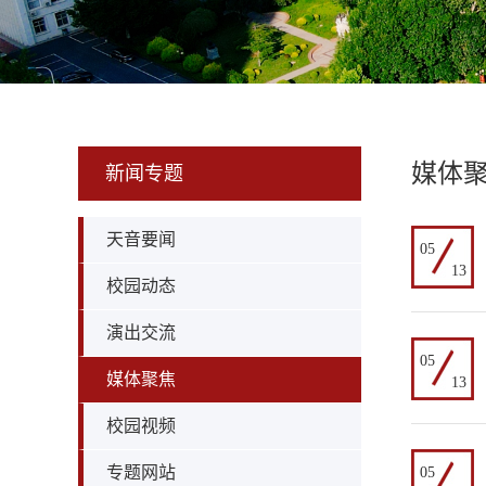
媒体
新闻专题
天音要闻
05
13
校园动态
演出交流
05
媒体聚焦
13
校园视频
专题网站
05