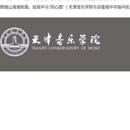
跨越山海谱新篇，绘就中马“同心圆”丨天津音乐学院与吉隆坡中华独中